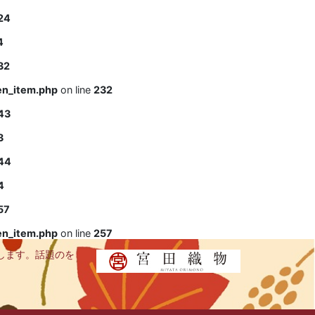
24
4
32
en_item.php
on line
232
43
3
44
4
57
en_item.php
on line
257
します。話題のを