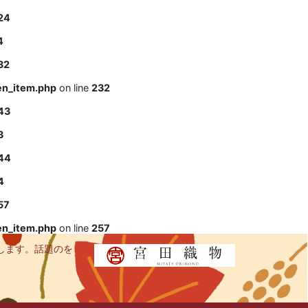
24
4
32
en_item.php
on line
232
43
3
44
4
57
en_item.php
on line
257
します。話題のを