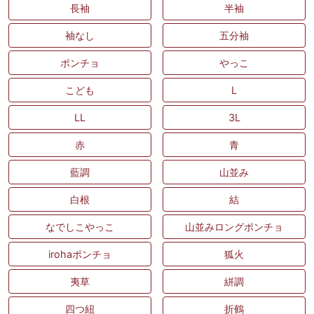
長袖
半袖
袖なし
五分袖
ポンチョ
やっこ
こども
L
LL
3L
赤
青
藍調
山並み
白根
結
なでしこやっこ
山並みロングポンチョ
irohaポンチョ
狐火
夷草
絣調
四つ紐
折鶴