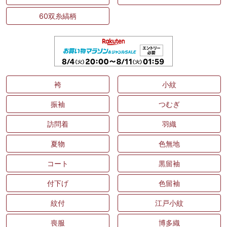
60双糸縞柄
袴
小紋
振袖
つむぎ
訪問着
羽織
夏物
色無地
コート
黒留袖
付下げ
色留袖
紋付
江戸小紋
喪服
博多織