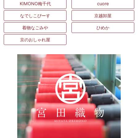
KIMONO梅千代
cuore
なでしこぴーす
京越卸屋
着物なごみや
ひめか
京のおしゃれ屋