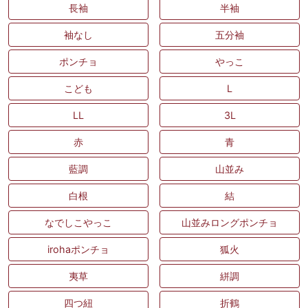
長袖
半袖
袖なし
五分袖
ポンチョ
やっこ
こども
L
LL
3L
赤
青
藍調
山並み
白根
結
なでしこやっこ
山並みロングポンチョ
irohaポンチョ
狐火
夷草
絣調
四つ紐
折鶴