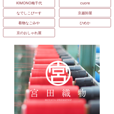
KIMONO梅千代
cuore
なでしこぴーす
京越卸屋
着物なごみや
ひめか
京のおしゃれ屋