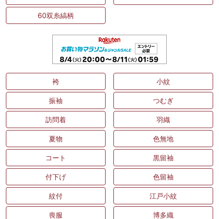
60双糸縞柄
袴
小紋
振袖
つむぎ
訪問着
羽織
夏物
色無地
コート
黒留袖
付下げ
色留袖
紋付
江戸小紋
喪服
博多織