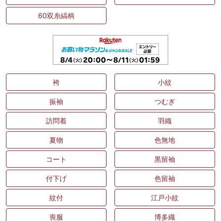
60双糸縞柄
袴
小紋
振袖
つむぎ
訪問着
羽織
夏物
色無地
コート
黒留袖
付下げ
色留袖
紋付
江戸小紋
喪服
博多織