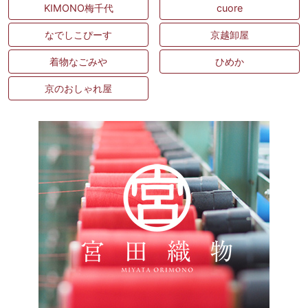
KIMONO梅千代
cuore
なでしこぴーす
京越卸屋
着物なごみや
ひめか
京のおしゃれ屋