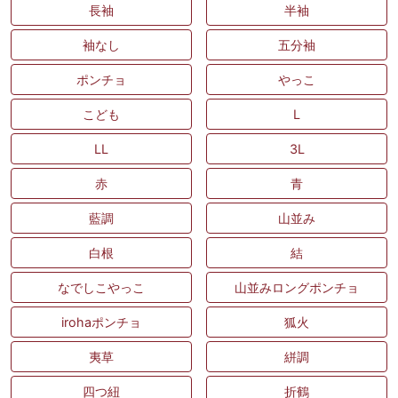
長袖
半袖
袖なし
五分袖
ポンチョ
やっこ
こども
L
LL
3L
赤
青
藍調
山並み
白根
結
なでしこやっこ
山並みロングポンチョ
irohaポンチョ
狐火
夷草
絣調
四つ紐
折鶴