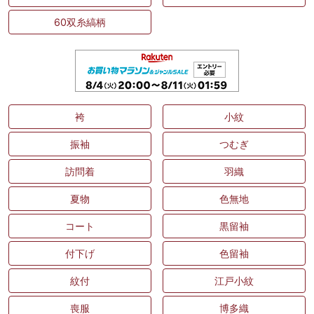
60双糸縞柄
袴
小紋
振袖
つむぎ
訪問着
羽織
夏物
色無地
コート
黒留袖
付下げ
色留袖
紋付
江戸小紋
喪服
博多織