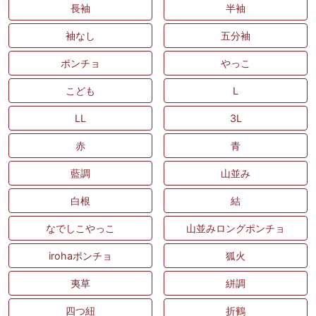
長袖
半袖
袖なし
五分袖
ポンチョ
やっこ
こども
L
LL
3L
赤
青
藍調
山並み
白根
結
なでしこやっこ
山並みロングポンチョ
irohaポンチョ
狐火
夷草
絣調
四つ紐
折鶴