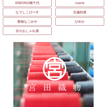
KIMONO梅千代
cuore
なでしこぴーす
京越卸屋
着物なごみや
ひめか
京のおしゃれ屋