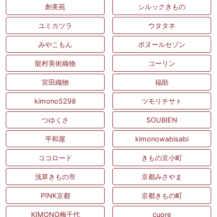
創美苑
シルックきもの
ユミカツラ
ウタタネ
みやこもん
ボヌールセゾン
龍村美術織物
コーリン
宮田織物
福助
kimono5298
ツモリチサト
つゆくさ
SOUBIEN
平和屋
kimonowabisabi
ココロード
きもの京小町
浅草きもの市
京都みさやま
PINK京都
京都きもの町
KIMONO梅千代
cuore