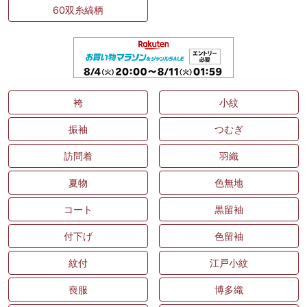
60双糸縞柄
袴
小紋
振袖
つむぎ
訪問着
羽織
夏物
色無地
コート
黒留袖
付下げ
色留袖
紋付
江戸小紋
喪服
博多織