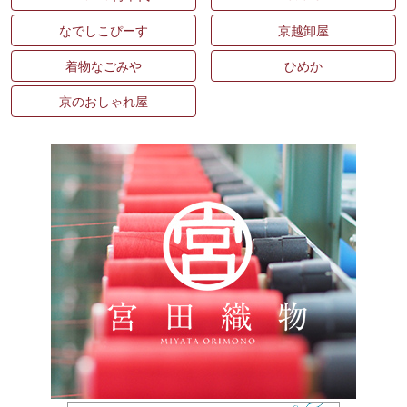
なでしこぴーす
京越卸屋
着物なごみや
ひめか
京のおしゃれ屋