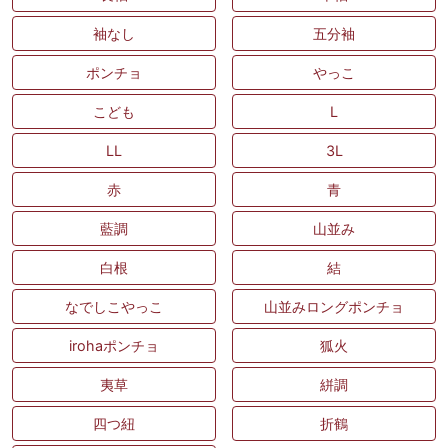
袖なし
五分袖
ポンチョ
やっこ
こども
L
LL
3L
赤
青
藍調
山並み
白根
結
なでしこやっこ
山並みロングポンチョ
irohaポンチョ
狐火
夷草
絣調
四つ紐
折鶴