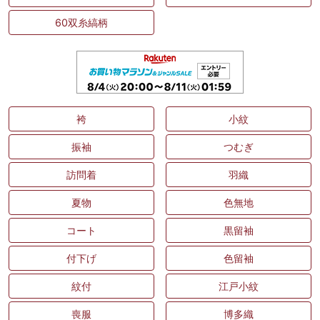
60双糸縞柄
袴
小紋
振袖
つむぎ
訪問着
羽織
夏物
色無地
コート
黒留袖
付下げ
色留袖
紋付
江戸小紋
喪服
博多織