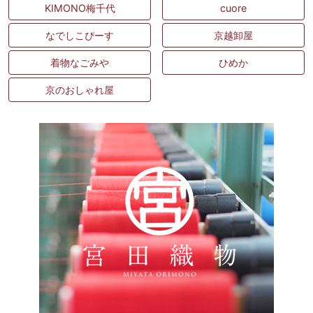
KIMONO梅千代
cuore
なでしこぴーす
京越卸屋
着物なごみや
ひめか
京のおしゃれ屋