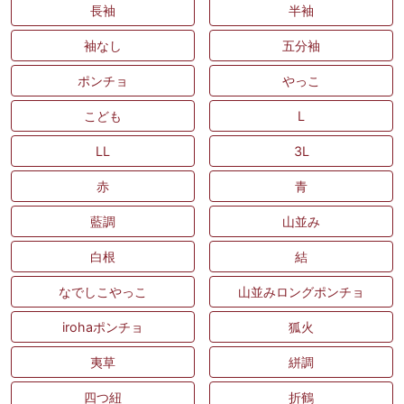
長袖
半袖
袖なし
五分袖
ポンチョ
やっこ
こども
L
LL
3L
赤
青
藍調
山並み
白根
結
なでしこやっこ
山並みロングポンチョ
irohaポンチョ
狐火
夷草
絣調
四つ紐
折鶴