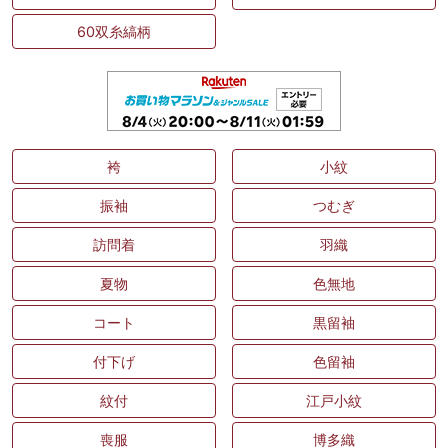
60双糸縞柄
袴
小紋
振袖
つむぎ
訪問着
羽織
夏物
色無地
コート
黒留袖
付下げ
色留袖
紋付
江戸小紋
喪服
博多織