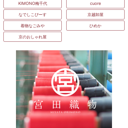
KIMONO梅千代
cuore
なでしこぴーす
京越卸屋
着物なごみや
ひめか
京のおしゃれ屋