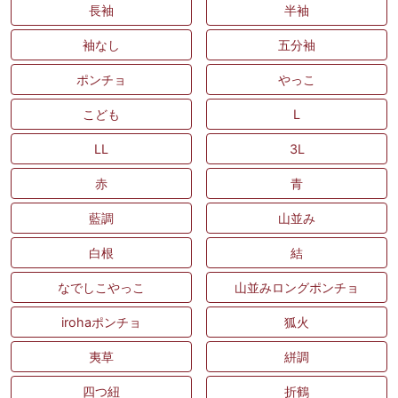
長袖
半袖
袖なし
五分袖
ポンチョ
やっこ
こども
L
LL
3L
赤
青
藍調
山並み
白根
結
なでしこやっこ
山並みロングポンチョ
irohaポンチョ
狐火
夷草
絣調
四つ紐
折鶴