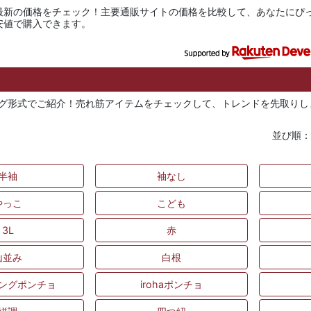
最新の価格をチェック！主要通販サイトの価格を比較して、あなたにぴ
安値で購入できます。
ング形式でご紹介！売れ筋アイテムをチェックして、トレンドを先取りし
並び順
半袖
袖なし
やっこ
こども
3L
赤
山並み
白根
ングポンチョ
irohaポンチョ