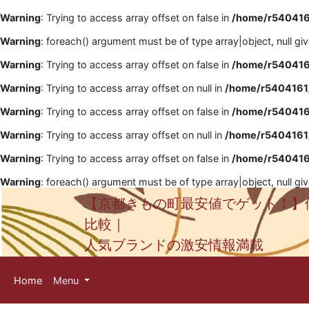
Warning
: Trying to access array offset on false in
/home/r5404161
Warning
: foreach() argument must be of type array|object, null gi
Warning
: Trying to access array offset on false in
/home/r5404161
Warning
: Trying to access array offset on null in
/home/r5404161/
Warning
: Trying to access array offset on false in
/home/r5404161
Warning
: Trying to access array offset on null in
/home/r5404161/
Warning
: Trying to access array offset on false in
/home/r5404161
Warning
: foreach() argument must be of type array|object, null gi
【京都きもの町最安値でゲット！】
比較｜
人気ブランドの激安情報満載
Home
Menu