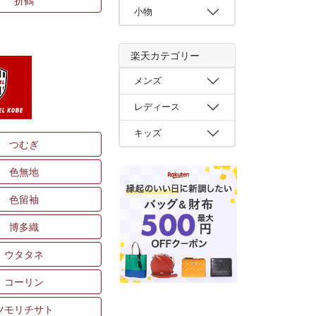
折鶴
小物
楽天カテゴリー
メンズ
レディース
キッズ
つむぎ
色無地
色留袖
博多織
ウタタネ
コーリン
ツモリチサト