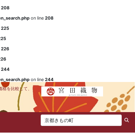
e
208
en_search.php
on line
208
e
225
225
e
226
226
e
244
en_search.php
on line
244
価格を比較して、