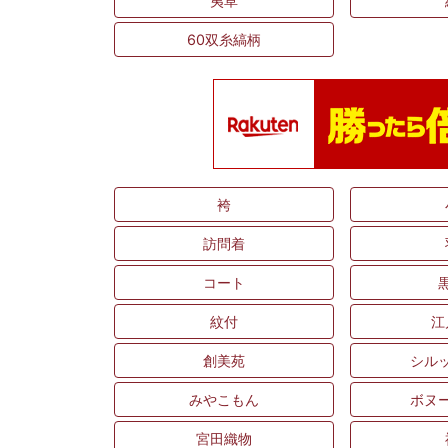
夷草
60双糸縞柄
袴
訪問着
コート
紋付
江
創美苑
シル
みやこもん
ボヌ
宮田織物