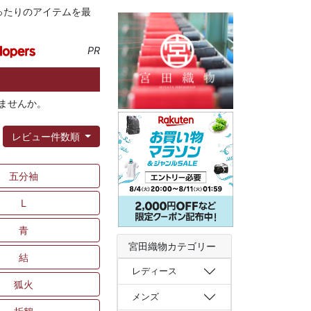
ったりのアイテムを最
PR
ませんか。
：
レビュー件数順
五分袖
L
青
宮田織物カテゴリー
結
レディース
狐火
メンズ