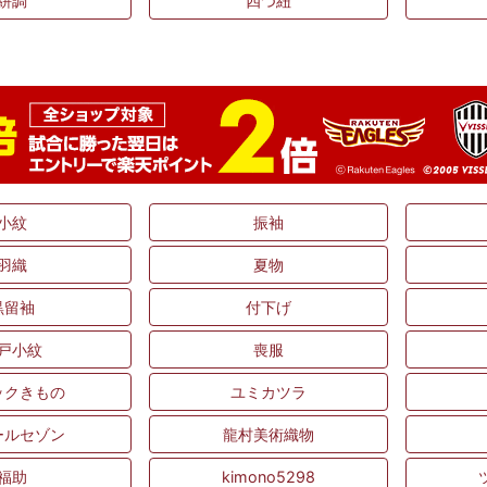
絣調
四つ紐
小紋
振袖
羽織
夏物
黒留袖
付下げ
戸小紋
喪服
ックきもの
ユミカツラ
ールセゾン
龍村美術織物
福助
kimono5298