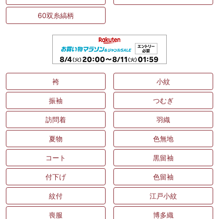
60双糸縞柄
袴
小紋
振袖
つむぎ
訪問着
羽織
夏物
色無地
コート
黒留袖
付下げ
色留袖
紋付
江戸小紋
喪服
博多織