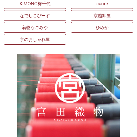
KIMONO梅千代
cuore
なでしこぴーす
京越卸屋
着物なごみや
ひめか
京のおしゃれ屋