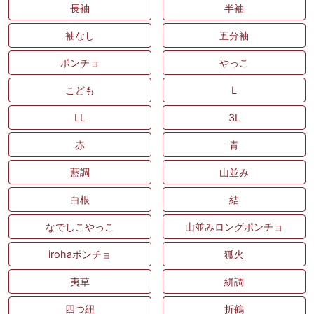
長袖
半袖
袖なし
五分袖
ポンチョ
やっこ
こども
L
LL
3L
赤
青
藍調
山並み
白根
結
なでしこやっこ
山並みロングポンチョ
irohaポンチョ
狐火
夷草
絣調
四つ紐
折鶴