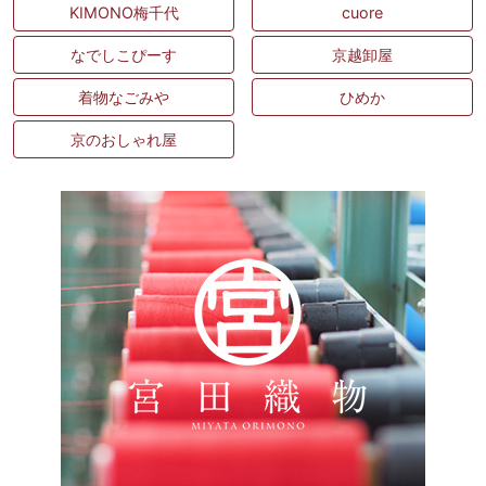
KIMONO梅千代
cuore
なでしこぴーす
京越卸屋
着物なごみや
ひめか
京のおしゃれ屋