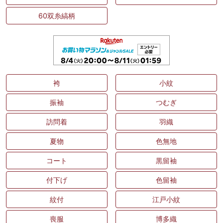
60双糸縞柄
袴
小紋
振袖
つむぎ
訪問着
羽織
夏物
色無地
コート
黒留袖
付下げ
色留袖
紋付
江戸小紋
喪服
博多織