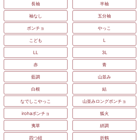
長袖
半袖
袖なし
五分袖
ポンチョ
やっこ
こども
L
LL
3L
赤
青
藍調
山並み
白根
結
なでしこやっこ
山並みロングポンチョ
irohaポンチョ
狐火
夷草
絣調
四つ紐
折鶴