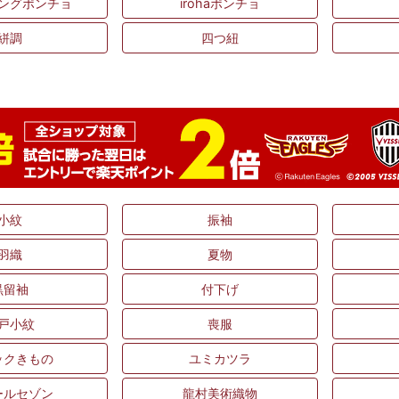
ングポンチョ
irohaポンチョ
絣調
四つ紐
小紋
振袖
羽織
夏物
黒留袖
付下げ
戸小紋
喪服
ックきもの
ユミカツラ
ールセゾン
龍村美術織物