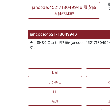
jancode:4521718049946 最安値
＆価格比較
jancode:4521718049946
今、SNSや口コミで話題のjancode:452171
か。
長袖
ポンチョ
LL
藍調