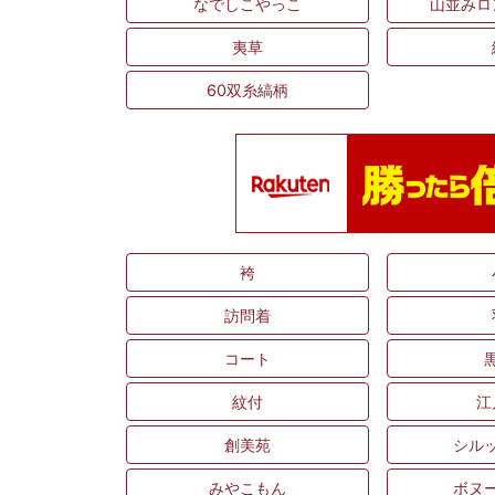
なでしこやっこ
山並みロ
夷草
60双糸縞柄
袴
訪問着
コート
紋付
江
創美苑
シル
みやこもん
ボヌ