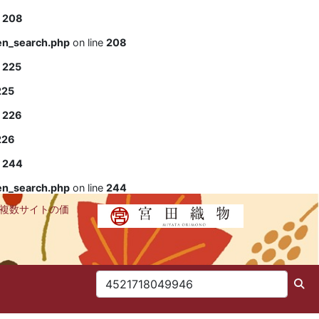
e
208
en_search.php
on line
208
e
225
225
e
226
226
e
244
en_search.php
on line
244
購入！複数サイトの価