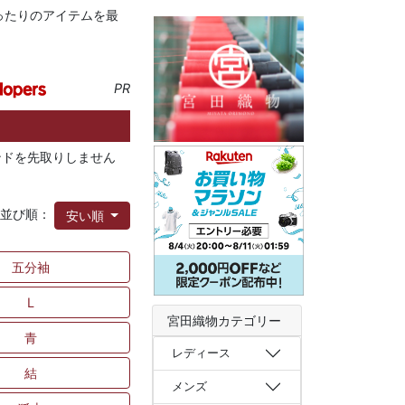
ったりのアイテムを最
PR
レンドを先取りしません
並び順：
安い順
五分袖
L
宮田織物カテゴリー
青
レディース
結
メンズ