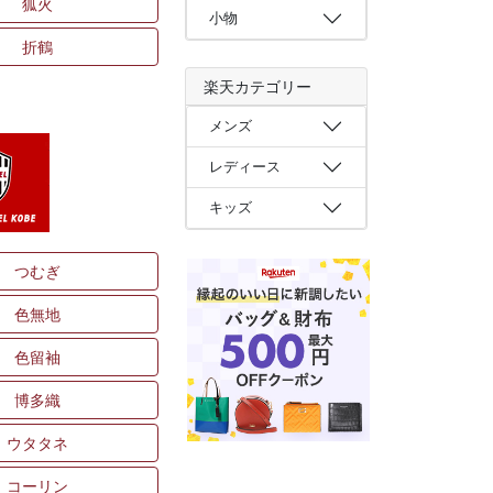
狐火
小物
折鶴
楽天カテゴリー
メンズ
レディース
キッズ
つむぎ
色無地
色留袖
博多織
ウタタネ
コーリン