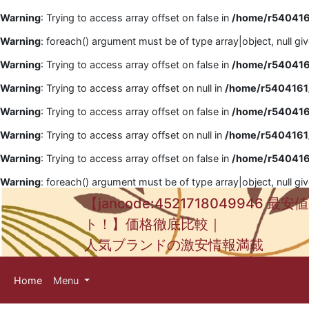
Warning
: Trying to access array offset on false in
/home/r5404161
Warning
: foreach() argument must be of type array|object, null gi
Warning
: Trying to access array offset on false in
/home/r5404161
Warning
: Trying to access array offset on null in
/home/r5404161/
Warning
: Trying to access array offset on false in
/home/r5404161
Warning
: Trying to access array offset on null in
/home/r5404161/
Warning
: Trying to access array offset on false in
/home/r5404161
Warning
: foreach() argument must be of type array|object, null gi
【jancode:4521718049946 最
ト！】価格徹底比較｜
人気ブランドの激安情報満載
Home
Menu