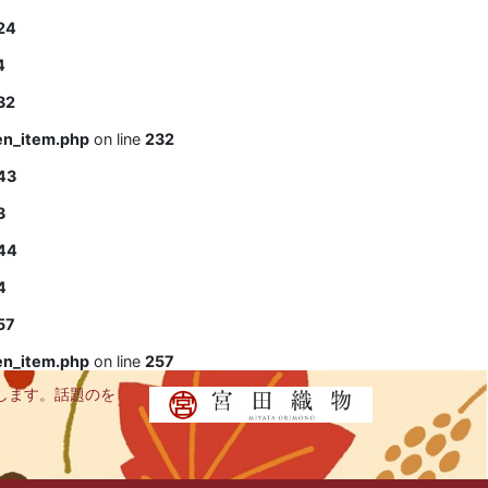
24
4
32
en_item.php
on line
232
43
3
44
4
57
en_item.php
on line
257
します。話題のを