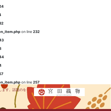
24
4
32
en_item.php
on line
232
43
3
44
4
57
en_item.php
on line
257
します。話題のを