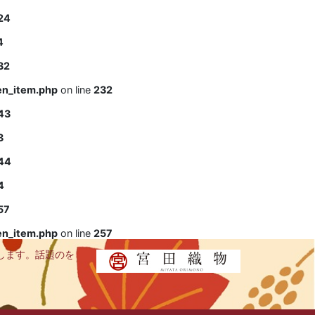
24
4
32
en_item.php
on line
232
43
3
44
4
57
en_item.php
on line
257
します。話題のを