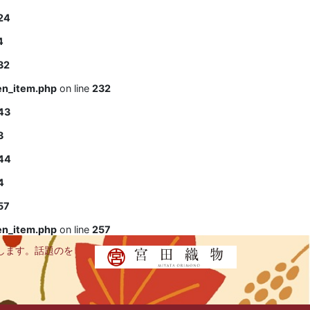
24
4
32
en_item.php
on line
232
43
3
44
4
57
en_item.php
on line
257
します。話題のを