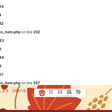
24
4
32
en_item.php
on line
232
43
3
44
4
57
en_item.php
on line
257
します。話題のを