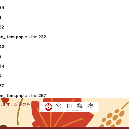
24
4
32
en_item.php
on line
232
43
3
44
4
57
en_item.php
on line
257
します。話題のを