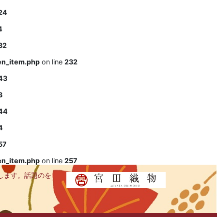
24
4
32
en_item.php
on line
232
43
3
44
4
57
en_item.php
on line
257
します。話題のを