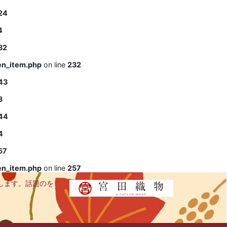
24
4
32
en_item.php
on line
232
43
3
44
4
57
en_item.php
on line
257
します。話題のを