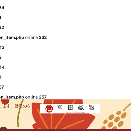
24
4
32
en_item.php
on line
232
43
3
44
4
57
en_item.php
on line
257
します。話題のを