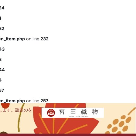
24
4
32
en_item.php
on line
232
43
3
44
4
57
en_item.php
on line
257
します。話題のを