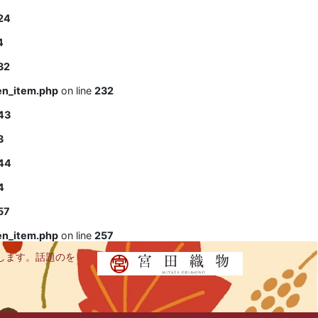
24
4
32
en_item.php
on line
232
43
3
44
4
57
en_item.php
on line
257
します。話題のを