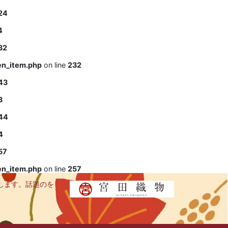
24
4
32
en_item.php
on line
232
43
3
44
4
57
en_item.php
on line
257
します。話題のを