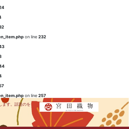
24
4
32
en_item.php
on line
232
43
3
44
4
57
en_item.php
on line
257
します。話題のを