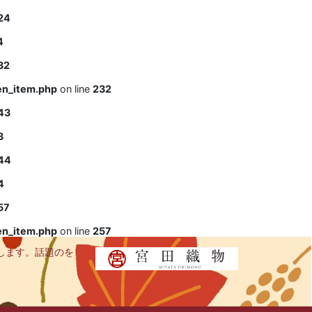
24
4
32
en_item.php
on line
232
43
3
44
4
57
en_item.php
on line
257
します。話題のを