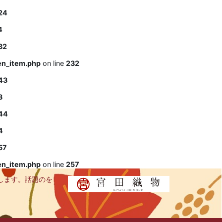
24
4
32
en_item.php
on line
232
43
3
44
4
57
en_item.php
on line
257
します。話題のを