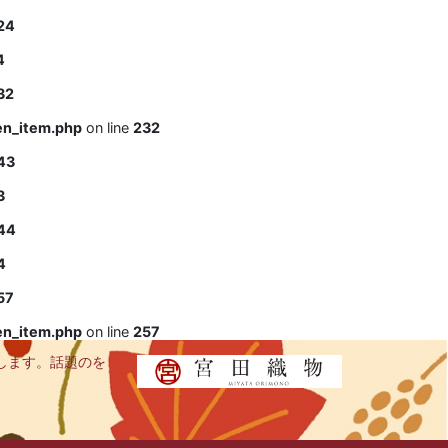
24
4
32
en_item.php
on line
232
43
3
44
4
57
en_item.php
on line
257
します。話題のを