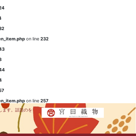
24
4
32
en_item.php
on line
232
43
3
44
4
57
en_item.php
on line
257
します。話題のを