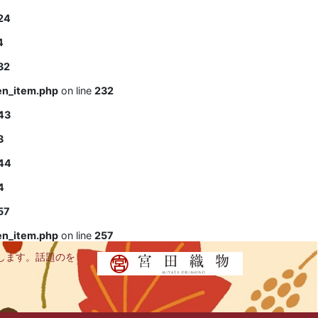
24
4
32
en_item.php
on line
232
43
3
44
4
57
en_item.php
on line
257
します。話題のを